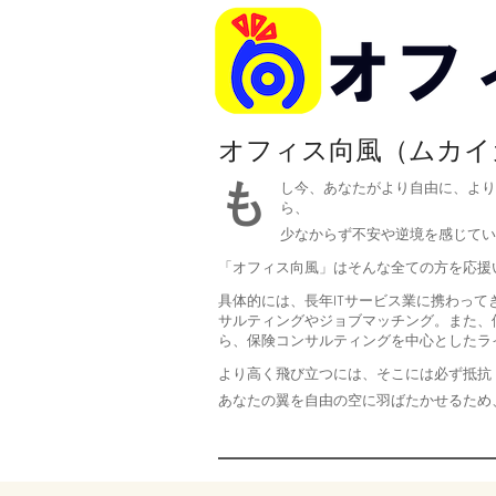
Skip
to
content
オフィス向風（ムカイ
も
し今、あなたがより自由に、より
ら、
少なからず不安や逆境を感じてい
「オフィス向風」はそんな全ての方を応援
具体的には、長年ITサービス業に携わって
サルティングやジョブマッチング。また、
ら、保険コンサルティングを中心としたラ
より高く飛び立つには、そこには必ず抵抗
あなたの翼を自由の空に羽ばたかせるため