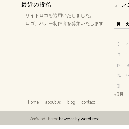
最近の投稿
カレ
サイトロゴを適用いたしました。
ロゴ、バナー制作者を募集いたします
月
3
4
10
11
17
1
24
2
31
« 3月
Home
about us
blog
contact
ZenWind Theme
Powered by WordPress