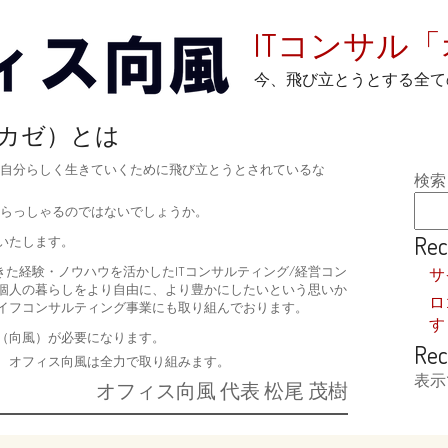
ITコンサル
今、飛び立とうとする全て
カゼ）とは
自分らしく生きていくために飛び立とうとされているな
検索
らっしゃるのではないでしょうか。
Rec
いたします。
きた経験・ノウハウを活かしたITコンサルティング/経営コン
サ
個人の暮らしをより自由に、より豊かにしたいという思いか
ロ
イフコンサルティング事業にも取り組んでおります。
す
（向風）が必要になります。
Rec
、オフィス向風は全力で取り組みます。
表示
オフィス向風 代表 松尾 茂樹