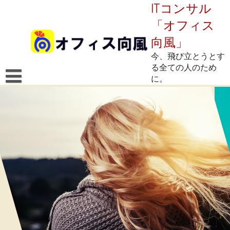
Skip
ITコンサル
to
「オフィス
content
向風」
今、飛び立とうとす
る全ての人のため
に。
Home
blog
contact
about us