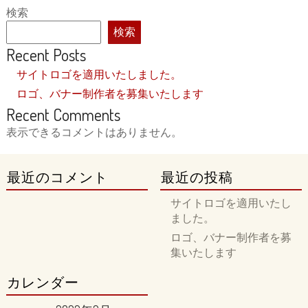
検索
検索
Recent Posts
サイトロゴを適用いたしました。
ロゴ、バナー制作者を募集いたします
Recent Comments
表示できるコメントはありません。
最近のコメント
最近の投稿
サイトロゴを適用いたし
ました。
ロゴ、バナー制作者を募
集いたします
カレンダー